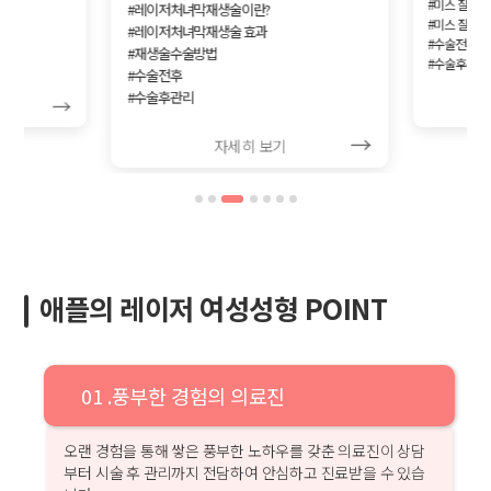
#미스 질성형
#레이저처녀막재생술이란?
#미스 질성형
#레이저처녀막재생술 효과
#수술전후
#재생술수술방법
#수술후관리
#수술전후
#수술후관리
자세히 보기
애플의 레이저 여성성형 POINT
01 .풍부한 경험의 의료진
오랜 경험을 통해 쌓은 풍부한 노하우를 갖춘 의료진이 상담
부터 시술 후 관리까지 전담하여 안심하고 진료받을 수 있습