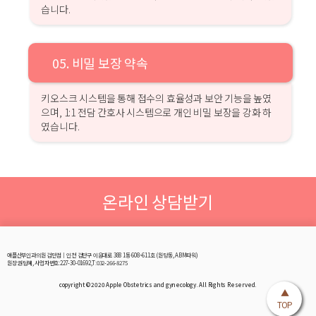
습니다.
05. 비밀 보장 약속
키오스크 시스템을 통해 접수의 효율성과 보안 기능을 높였
으며, 1:1 전담 간호사 시스템으로 개인 비밀 보장을 강화 하
였습니다.
온라인 상담받기
애플산부인과의원 검단점│인천 검단구 이음대로 388 1동 608~611호 (원당동, ABM타워)
원장:권담혜, 사업자번호:227-30-01692,T:032-266-8275
copyright © 2020 Apple Obstetrics and gynecology. All Rights Reserved.
▲
TOP