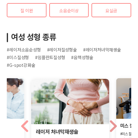
질 이완
소음순이상
요실금
여성 성형 종류
#레이저소음순성형
#레이저질성형술
#레이저처녀막재생술
#미스질성형
#임플란트질성형
#음핵성형술
#G-spot강화술
미스 질성
레이저 처녀막재생술
#미스 질성형