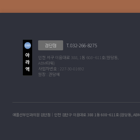
T. 032-266-8275
검단점
인천 서구 이음대로 388, 1동 608~611호(원담동,
ABM타워)
사업자번호 : 227-30-01692
원장 : 권담혜
애플산부인과의원 검단점│인천 검단구 이음대로 388 1동 608~611호 (원당동, ABM타워)