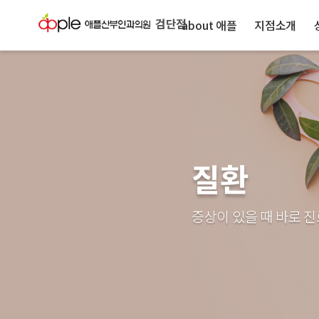
검단점
about 애플
지점소개
질환
증상이 있을 때 바로 진