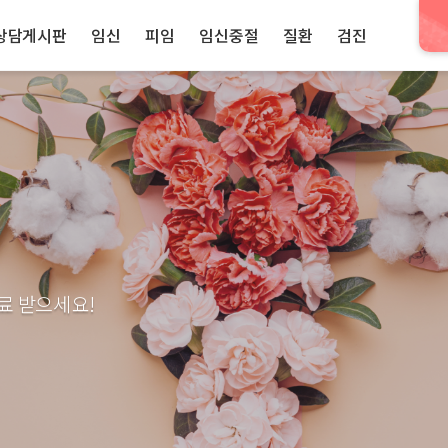
상담게시판
임신
피임
임신중절
질환
검진
료 받으세요!