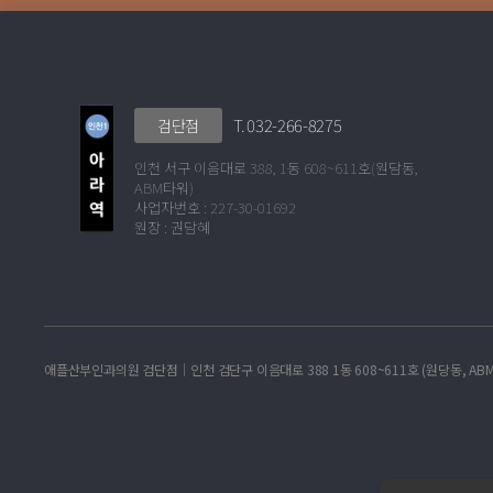
T. 032-266-8275
검단점
인천 서구 이음대로 388, 1동 608~611호(원담동,
ABM타워)
사업자번호 : 227-30-01692
원장 : 권담혜
애플산부인과의원 검단점│인천 검단구 이음대로 388 1동 608~611호 (원당동, ABM타워)