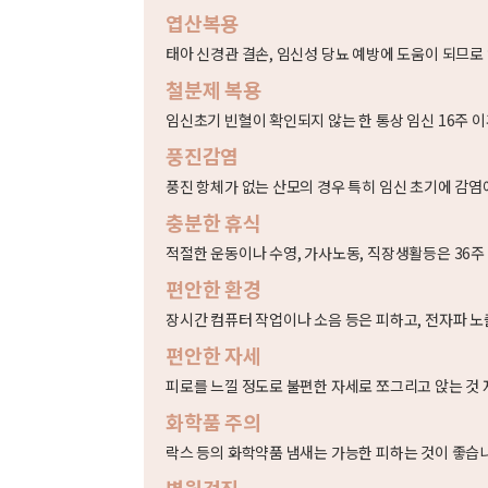
엽산복용
태아 신경관 결손, 임신성 당뇨 예방에 도움이 되므로
철분제 복용
임신초기 빈혈이 확인되지 않는 한 통상 임신 16주 이
풍진감염
풍진 항체가 없는 산모의 경우 특히 임신 초기에 감염
충분한 휴식
적절한 운동이나 수영, 가사노동, 직장생활등은 36주
편안한 환경
장시간 컴퓨터 작업이나 소음 등은 피하고, 전자파 노
편안한 자세
피로를 느낄 정도로 불편한 자세로 쪼그리고 앉는 것 
화학품 주의
락스 등의 화학약품 냄새는 가능한 피하는 것이 좋습