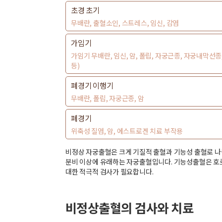
초경 초기
무배란, 출혈소인, 스트레스, 임신, 감염
가임기
가임기 무배란, 임신, 암, 폴립, 자궁근종, 자궁내막
등)
폐경기 이행기
무배란, 폴립, 자궁근종, 암
폐경기
위축성 질염, 암, 에스트로겐 치료 부작용
비정상 자궁출혈은 크게 기질적 출혈과 기능성 출혈로 나뉩
분비 이상에 유래하는 자궁출혈입니다. 기능성출혈은 호르
대한 적극적 검사가 필요합니다.
비정상출혈의 검사와 치료