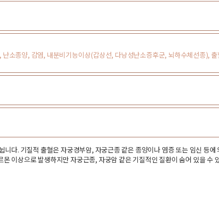
선종, 난소종양, 감염, 내분비기능이상(갑상선, 다낭성난소증후군, 뇌하수체선종), 
니다. 기질적 출혈은 자궁경부암, 자궁근종 같은 종양이나 염증 또는 임신 등에 
몬 이상으로 발생하지만 자궁근종, 자궁암 같은 기질적인 질환이 숨어 있을 수 