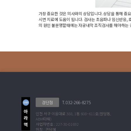
가장 중요한 것은 의사와의 상담입니다. 상담을 통해 중요
시면 치료에 도움이 됩니다. 검사는 초음파나 임신반응, 
의 원인 불분명할때에는 자궁내막 조직검사를 해야하는 경
T. 032-266-8275
검단점
인천 서구 이음대로 388, 1동 608~611호(원담동,
ABM타워)
사업자번호 : 227-30-01692
원장 : 권담혜