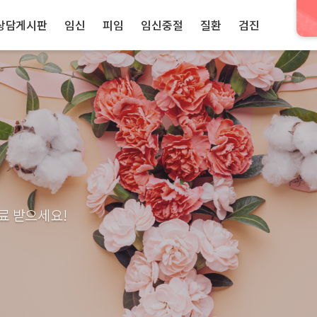
상담게시판
임신
피임
임신중절
질환
검진
료 받으세요!