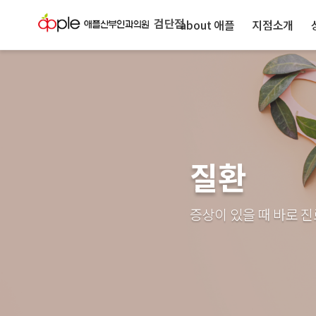
검단점
about 애플
지점소개
질환
증상이 있을 때 바로 진