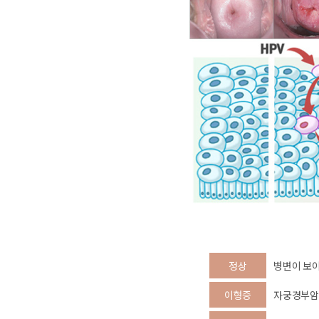
정상
병변이 보이
이형증
자궁경부암