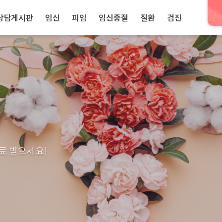
상담게시판
임신
피임
임신중절
질환
검진
료 받으세요!