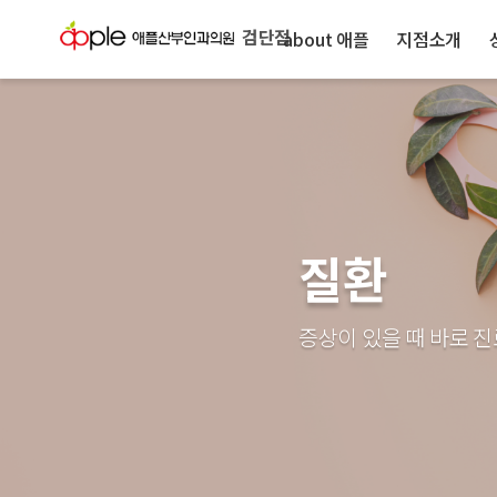
검단점
about 애플
지점소개
질환
증상이 있을 때 바로 진