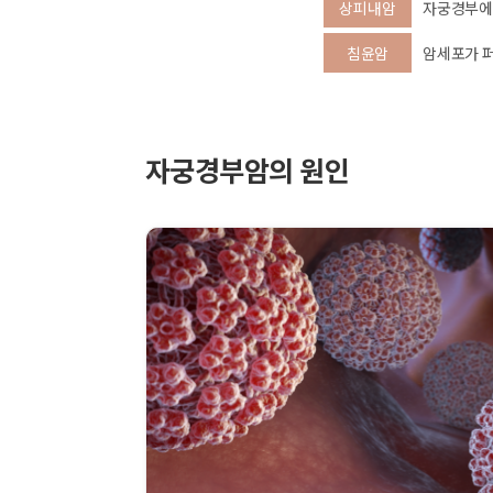
상피내암
자궁경부에만
침윤암
암세포가 퍼
자궁경부암의 원인