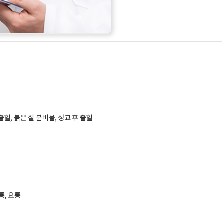
혈, 붉은 질 분비물, 성교 후 출혈
통, 요통