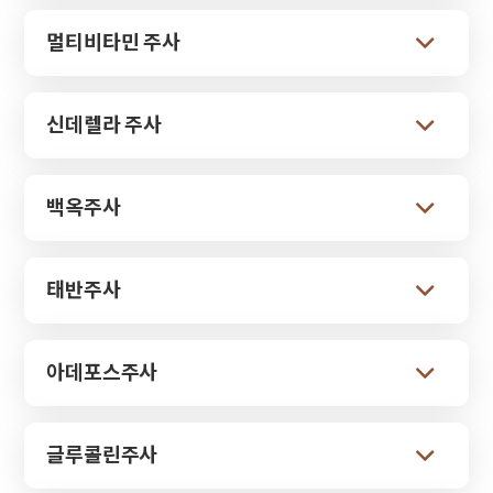
멀티비타민 주사
신데렐라 주사
백옥주사
태반주사
아데포스주사
글루콜린주사