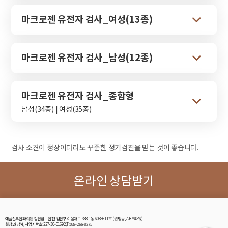
마크로젠 유전자 검사_여성(13종)
마크로젠 유전자 검사_남성(12종)
마크로젠 유전자 검사_종합형
남성(34종) | 여성(35종)
검사 소견이 정상이더라도 꾸준한 정기검진을 받는 것이 좋습니다.
온라인 상담받기
애플산부인과의원 검단점│인천 검단구 이음대로 388 1동 608~611호 (원당동, ABM타워)
원장:권담혜, 사업자번호:227-30-01692,T:032-266-8275