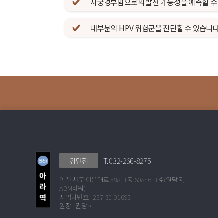
자궁경부암으로의 발전 가능성을 예측할 수
대부분의 HPV 위험군을 진단할 수 있습니다
T. 032-266-8275
검단점
인천 서구 이음대로 388, 1동 608~611호(원담동,
ABM타워)
사업자번호 : 227-30-01692
원장 : 권담혜