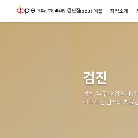
검단점
about 애플
지점소개
검진
성병, 누구나 감염 대상
적극적인 검사와 치료만