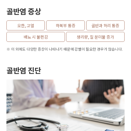
골반염 증상
오한, 고열
하복부 통증
골반과 허리 통증
배뇨 시 불편감
생리량, 질 분미물 증가
※ 이 외에도 다양한 증상이 나타나기 때문에 감별이 필요한 경우가 많습니다.
골반염 진단