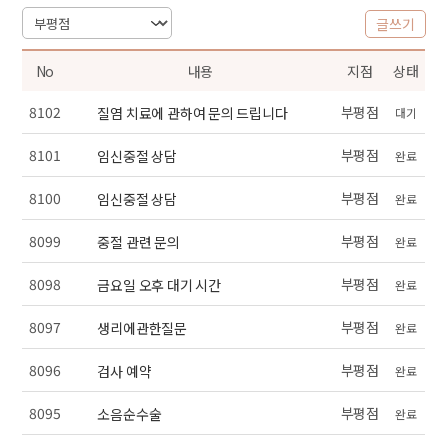
글쓰기
No
내용
지점
상태
8102
부평점
질염 치료에 관하여 문의 드립니다
대기
8101
부평점
임신중절 상담
완료
8100
부평점
임신중절 상담
완료
8099
부평점
중절 관련 문의
완료
8098
부평점
금요일 오후 대기 시간
완료
8097
부평점
생리에관한질문
완료
8096
부평점
검사 예약
완료
8095
부평점
소음순수술
완료