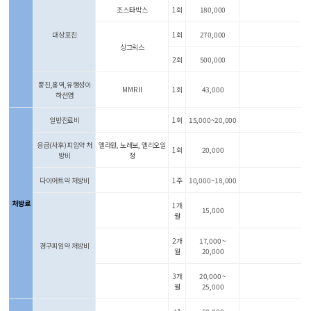
조스타박스
1회
180,000
대상포진
1회
270,000
싱그릭스
2회
500,000
풍진,홍역,유행성이
MMR II
1회
43,000
하선염
일반진료비
1회
15,000~20,000
응급(사후)피임약 처
엘라원, 노레보, 엘리오일
1회
20,000
방비
정
다이어트약 처방비
1주
10,000~18,000
처방료
1개
15,000
월
2개
17,000 ~
경구피임약 처방비
월
20,000
3개
20,000 ~
월
25,000