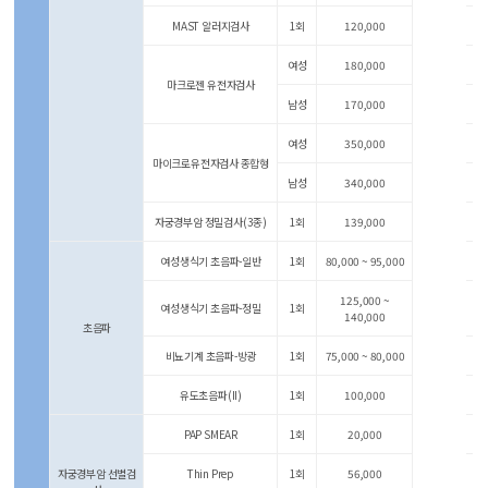
MAST 알러지검사
1회
120,000
여성
180,000
마크로젠 유전자검사
남성
170,000
여성
350,000
마이크로유전자검사 종합형
남성
340,000
자궁경부암 정밀검사(3종)
1회
139,000
여성생식기 초음파-일반
1회
80,000 ~ 95,000
125,000 ~
여성생식기 초음파-정밀
1회
140,000
초음파
비뇨기계 초음파-방광
1회
75,000 ~ 80,000
유도초음파(II)
1회
100,000
PAP SMEAR
1회
20,000
자궁경부암 선별검
Thin Prep
1회
56,000