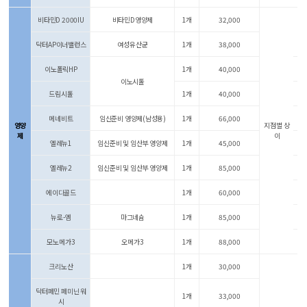
비타민D 2000IU
비타민D영양제
1개
32,000
닥터AP이너밸런스
여성유산균
1개
38,000
이노폴릭HP
1개
40,000
이노시톨
드림시톨
1개
40,000
메네비트
임신준비 영양제(남성용)
1개
66,000
영양
지점별 상
제
이
엘레뉴1
임신준비 및 임산부 영양제
1개
45,000
엘레뉴2
임신준비 및 임산부 영양제
1개
85,000
에이디골드
1개
60,000
뉴로-엠
마그네슘
1개
85,000
모노메가3
오메가3
1개
88,000
크리노산
1개
30,000
닥터페민 페미닌 워
1개
33,000
시