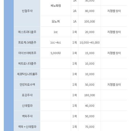
1A
50,000
베노훼럼
빈혈주사
2A
80,000
지점별 상이
모노퍼
1A
100,000
에스트라디올주
1cc
1회
20,000
지점별 상이
프로게스테론주
1cc~4cc
1회
10,000~40,000
아이브이에프주
5,000IU
1회
15,000
지점별 상이
메트로니다졸주
1회
10,000
세포탁심나트륨주
1회
10,000
만성피로수액
1회
50,000
지점별 상이
로감주사
1회
180,000
신데렐라
1회
40,000
백옥주사
1회
50,000
백옥 + 신데렐라
1회
70,000