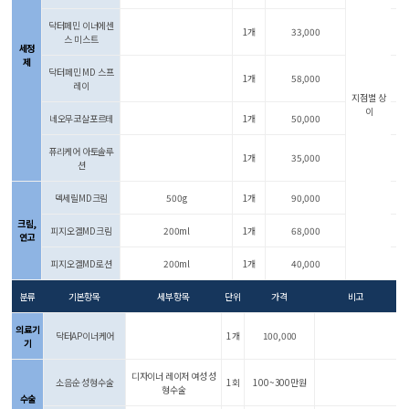
닥터페민 이너에센
1개
33,000
스 미스트
세정
제
닥터페민 MD 스프
1개
58,000
레이
지점별 상
이
네오무코살포르테
1개
50,000
퓨리케어 아토솔루
1개
35,000
션
덱세릴MD크림
500g
1개
90,000
크림,
피지오겔MD크림
200ml
1개
68,000
연고
피지오겔MD로션
200ml
1개
40,000
분류
기본항목
세부항목
단위
가격
비고
의료기
닥터AP이너케어
1개
100,000
기
디자이너 레이저 여성 성
소음순 성형수술
1회
100~300만원
형수술
수술