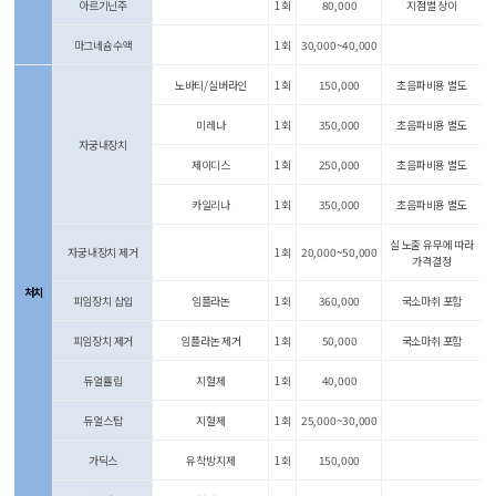
아르기닌주
1회
80,000
지점별 상이
마그네슘수액
1회
30,000~40,000
노바티/실버라인
1회
150,000
초음파비용 별도
미레나
1회
350,000
초음파비용 별도
자궁내장치
제이디스
1회
250,000
초음파비용 별도
카일리나
1회
350,000
초음파비용 별도
실 노출 유무에 따라
자궁내장치 제거
1회
20,000~50,000
가격결정
처치
피임장치 삽입
임플라논
1회
360,000
국소마취 포함
피임장치 제거
임플라논 제거
1회
50,000
국소마취 포함
듀얼튤립
지혈제
1회
40,000
듀얼스탑
지혈제
1회
25,000~30,000
가딕스
유착방지제
1회
150,000