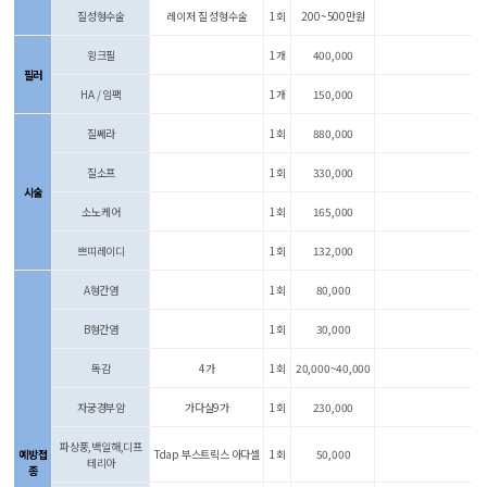
질성형수술
레이저 질 성형수술
1회
200~500만원
윙크필
1개
400,000
필러
HA / 임팩
1개
150,000
질쎄라
1회
880,000
질소프
1회
330,000
시술
소노케어
1회
165,000
쁘띠레이디
1회
132,000
A형간염
1회
80,000
B형간염
1회
30,000
독감
4가
1회
20,000~40,000
자궁경부암
가다실9가
1회
230,000
파상풍,백일해,디프
예방접
Tdap 부스트릭스 아다셀
1회
50,000
테리아
종