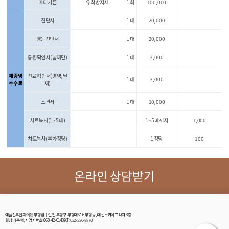
메디커튼
유착방지제
1회
100,000
진단서
1매
20,000
영문진단서
1매
20,000
통원확인서(날짜만)
1매
3,000
제증명
진료확인서(병명,날
1매
3,000
수수료
짜)
소견서
1매
10,000
차트복사(1~5매)
1~5매까지
1,000
차트복사(추가장당)
1장당
100
온라인 상담받기
애플산부인과의원 부평점│인천 부평구 부평대로 6 부평동, 대신스카이프라자 8층
원장:최주혁, 사업자번호:868-42-01439,T:032-330-8870