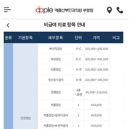
비급여 의료 항목 안내
분류
기본항목
세부항목
단위
가격
비고
베이직검진
A~C
159,000~205,000
웨딩검진
A~C
320,000~450,000
미혼검진
A~B
120,000~250,000
임신초기검사
A~B
220,000~340,000
4종
성병검진
46,000~216,000
~28종
커플검진
1
600,000
커플검진+알러지검사
1
800,000
건강검진
커플검진+유전자검사
1
900,000