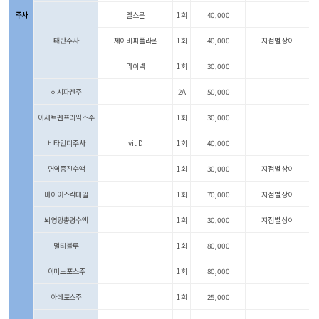
주사
멜스몬
1회
40,000
태반주사
제이비피플라몬
1회
40,000
지점별 상이
라이넥
1회
30,000
히시파겐주
2A
50,000
아세트펜프리믹스주
1회
30,000
비타민디주사
vit D
1회
40,000
면역증진수액
1회
30,000
지점별 상이
마이어스칵테일
1회
70,000
지점별 상이
뇌영양총명수액
1회
30,000
지점별 상이
멀티블루
1회
80,000
아미노포스주
1회
80,000
아데포스주
1회
25,000