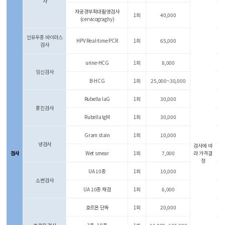
사
자궁경부확대촬영검사
1회
40,000
(cervicograghy)
인유두종 바이러스
HPV Real-time PCR
1회
65,000
검사
urine-HCG
1회
8,000
임신검사
B-HCG
1회
25,000~30,000
Rubella laG
1회
30,000
풍진검사
Rubella lgM
1회
30,000
Gram stain
1회
10,000
냉검사
검사에 따
검사
Wet smear
1회
7,000
라 가격결
정
UA 10종
1회
10,000
소변검사
UA 10종 재검
1회
6,000
호르몬 단독
1회
20,000