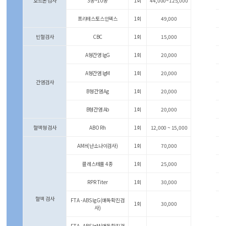
호르몬 검사
3종~10종
1회
44,000~125,000
프리테스토스인덱스
1회
49,000
빈혈검사
CBC
1회
15,000
A형간영 lgG
1회
20,000
A형간염 lgM
1회
20,000
간염검사
B형간염 Ag
1회
20,000
B형간염 Ab
1회
20,000
혈액형 검사
ABO Rh
1회
12,000 ~ 15,000
AMH(난소나이검사)
1회
70,000
콜레스테롤 4종
1회
25,000
RPR Titer
1회
30,000
혈액 검사
FTA - ABS lgG(매독확진검
1회
30,000
사)
FTA - ABS lgM(매독확진검