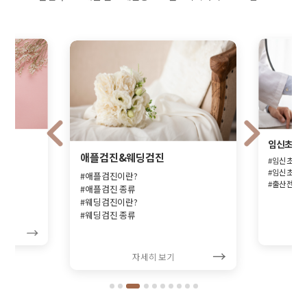
임신초기
애플검진&웨딩검진
#임신초기
#임신초기검
#애플검진이란?
#출산전 기
#애플검진 종류
#웨딩검진이란?
#웨딩검진 종류
자세히 보기