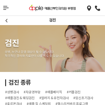
검진
검진
성병, 누구나 감염 대상이 될 수 있습니다.
적극적인 검사와 치료만이 나를 지킬 수 있습니다.
검진 종류
#성병검사
#자궁경부암
#애플베이직
#커플검진
#애플검진 & 웨딩검진
#알러지 & 유전자검사
#임신초기검사
#호르몬검사
#애플 질 스케일링
#헬스리커버리 프로그램