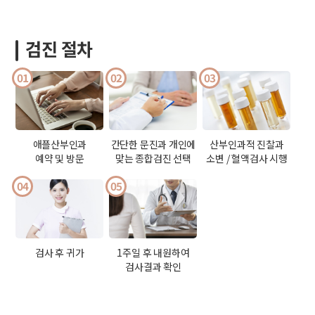
검진 절차
01
02
03
애플산부인과
간단한 문진과 개인에
산부인과적 진찰과
예약 및 방문
맞는 종합검진 선택
소변 / 혈액검사 시행
04
05
검사 후 귀가
1주일 후 내원하여
검사결과 확인