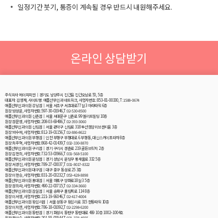
일정기간 붓기, 통증이 계속될 경우 반드시 내원해주세요.
온라인 상담받기
주식회사 에이피피엔│경기도 남양주시 진건읍 진건오남로 50, 5층
대표자: 김영재, 사이트명: 애플산부인과 네트워크, 사업자번호: 853-81-00330, T:1588-0674
애플산부인과의원 강남점│서울 서초구 서초대로77길 3 아라타워 6층
원장:방성윤, 사업자번호:597-30-01946,T:02-530-8500
애플산부인과의원 신촌점│서울 서대문구 신촌로 99 엘리트빌딩 10층
원장:정문영, 사업자번호:208-03-69486,T:02-393-3060
애플산부인과의원 신림점│서울 관악구 신림로 318 두산청암위브센티움 3층
원장:박수예, 사업자번호:812-19-01156,T:02-886-8622
애플산부인과의원 부평점│인천 부평구 부평대로 6 부평동, 대신스카이프라자 8층
원장:최주혁, 사업자번호:868-42-01439,T:032-330-8870
애플산부인과의원 구리점│경기 구리시 경춘로 219 골든브릿지 2층
원장:김현희, 사업자번호:732-53-00966,T:031-568-5100
애플산부인과의원 분당점│경기 성남시 분당구 황새울로 332 5층
원장:서경진, 사업자번호:789-27-00037,T:031-8017-8322
애플산부인과의원 대구점│대구 중구 동성로 25 3층
원장:이현승, 사업자번호:831-20-00232,T:053-428-8898
애플산부인과의원 홍대점│서울 마포구 양화로18길 3 5층
원장:정희라, 사업자번호:490-22-00715,T:02-334-3660
애플산부인과의원 잠실점│서울 송파구 올림픽로 114 8층
원장:이서영, 사업자번호:221-19-96046,T:02-417-4004
애플산부인과의원 왕십리점│서울 성동구 왕십리로 315 한동타워 10층
원장:이지연, 사업자번호:786-18-01092,T:02-2298-6200
애플산부인과의원 동탄점│경기 화성시 동탄구 동탄대로 489 10층 1002~1004호
원장:채의수, 사업자번호:201-55-00544,T:031-378-4555