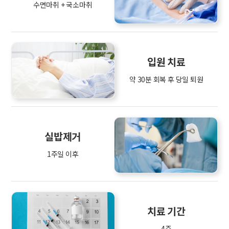
수면마취 + 국소마취
입원 치료
약 30분 회복 후 당일 퇴원
실밥제거
1주일 이후
치료 기간
4주