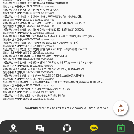
애플산부인과의원 평촌점│경기 안양시 동안구 평촌대로223번길 68 2층
원장:김지훈, 사업자번호:178-06-02958,T:031-382-3350
애플산부인과의원 천안점│충남 천안시 동남구 만남로 42 6층
원장:김현경, 사업자번호:312-92-09952,T:041-622-8887
애플산부인과의원 마곡점│서울 강서구 마곡중앙6로 69 세움빌딩 6층 (1층 킹게임 건물)
원장:우희정, 사업자번호:309-20-94795,T:02-3664-7760
애플산부인과의원 부산서면점│부산 부산진구 서면로 62-1 에이스메디칼타워 12층 1201호
원장:하민정, 사업자번호:121-27-38886,T:051-808-1123
애플산부인과의원 위례점│경기 성남시 수정구 위례광장로 322 아이플렉스 2층 205,206호
원장:정경희, 사업자번호:584-50-00745,T:031-722-5680
애플산부인과의원 하남미사점│경기 하남시 미사강변동로 81 미사역 큐브앤 타워, 306-307호 (망월동)
원장:윤혜진, 사업자번호:831-03-03120,T:031-606-1200
애플산부인과의원 수원점│경기 수원시 팔달구 권광로 197 남현프라자 6층(인계동)
원장:채송화, 사업자번호:364-68-00530,T:031-222-6600
애플산부인과의원 부천점│경기 부천시 원미구 길주로 280 프리머스 부천타워 8층 802-803호
원장:김재령, 사업자번호:842-24-01942,T:032-321-8400
애플산부인과의원 성신여대점│서울 성북구 아리랑로 9 산맥프라자 9층
원장:박보라, 사업자번호:621-24-01869,T:02-929-3693
애플산부인과의원 천호점│서울 강동구 천호대로 1024 2층(성내동 610, 힐스테이트천호역젠트리스)
원장:문지연, 사업자번호:552-15-02823,T:02-489-6672
애플산부인과의원 명동점│서울 중구 을지로2가 199-22 기랑에셋빌딩, 4층 (싸다김밥 건물)
원장:공수민, 사업자번호:764-07-03250,T:02-775-5071
애플산부인과의원 검단점│인천 검단구 이음대로 388 1동 608~611호 (원당동, ABM타워)
원장:권담혜, 사업자번호:227-30-01692,T:032-266-8275
애플산부인과의원 영등포점│서울 영등포구 영중로 12 11층 11001호 (영등포동3가, 에쉐르아이 시네마 쇼핑몰)
원장:이지현, 사업자번호:410-55-00866,T:02-6331-1800
애플산부인과의원 인천구월점│인천 남동구 인하로 501 슈페리어빌딩 3층
원장:박수경, 사업자번호:346-56-00975,T:032-721-5006
애플산부인과의원 광명철산점│경기 광명시 철산로 36 양정타워 6층
원장:정희영, 사업자번호:575-56-00928,T:02-6746-1000
▲
copyright © 2020 Apple Obstetrics and gynecology. All Rights Reserved.
TOP