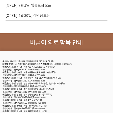
[OPEN] 7월 1일, 영등포점 오픈
[OPEN] 4월 30일, 검단점 오픈
비급여 의료 항목 안내
주식회사 에이피피엔│경기도 남양주시 진건읍 진건오남로 50, 5층
대표자: 김영재, 사이트명: 애플산부인과 네트워크, 사업자번호: 853-81-00330, T:1588-0674
애플산부인과의원 강남점│서울 서초구 서초대로77길 3 아라타워 6층
원장:방성윤, 사업자번호:597-30-01946,T:02-530-8500
애플산부인과의원 신촌점│서울 서대문구 신촌로 99 엘리트빌딩 10층
원장:정문영, 사업자번호:208-03-69486,T:02-393-3060
애플산부인과의원 신림점│서울 관악구 신림로 318 두산청암위브센티움 3층
원장:박수예, 사업자번호:812-19-01156,T:02-886-8622
애플산부인과의원 부평점│인천 부평구 부평대로 6 부평동, 대신스카이프라자 8층
원장:최주혁, 사업자번호:868-42-01439,T:032-330-8870
애플산부인과의원 구리점│경기 구리시 경춘로 219 골든브릿지 2층
원장:김현희, 사업자번호:732-53-00966,T:031-568-5100
애플산부인과의원 분당점│경기 성남시 분당구 황새울로 332 5층
원장:서경진, 사업자번호:789-27-00037,T:031-8017-8322
애플산부인과의원 대구점│대구 중구 동성로 25 3층
원장:이현승, 사업자번호:831-20-00232,T:053-428-8898
애플산부인과의원 홍대점│서울 마포구 양화로18길 3 5층
원장:정희라, 사업자번호:490-22-00715,T:02-334-3660
애플산부인과의원 잠실점│서울 송파구 올림픽로 114 8층