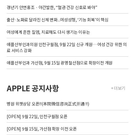
갱년기 안면홍조ㆍ야간발한, “혈관 건강 신호로 봐야”
출산·노화로 달라진 신체 변화...여성성형, ‘기능 회복’이 핵심
여성에게 흔한 질염, 치료해도 다시 생기는 이유는
애플산부인과의원 인천구월점, 9월 22일 신규 개원… 여성 건강 위한 의
료 서비스 강화
애플산부인과 가산점, 9월 15일 광명철산점으로 확장이전 개원
APPLE 공지사항
+ 더보기
병원 위쳇상담 오픈!!(本院微信咨询正式开通 !!)
[OPEN] 9월 22일, 인천구월점 오픈
[OPEN] 9월 15일, 가산점 확장 이전 오픈