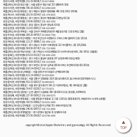
원장:이서영, 사업자번호:221-19-96046,T:02-417-4004
애플산부인과의원 왕십리점│서울 성동구 왕십리로 315 한동타워 10층
원장:이지연, 사업자번호:786-18-01092,T:02-2298-6200
애플산부인과의원 동탄점│경기 화성시 동탄구 동탄대로 489 10층 1002~1004호
원장:채의수, 사업자번호:201-55-00544,T:031-378-4555
애플산부인과의원 평촌점│경기 안양시 동안구 평촌대로223번길 68 2층
원장:김지훈, 사업자번호:178-06-02958,T:031-382-3350
애플산부인과의원 천안점│충남 천안시 동남구 만남로 42 6층
원장:김현경, 사업자번호:312-92-09952,T:041-622-8887
애플산부인과의원 마곡점│서울 강서구 마곡중앙6로 69 세움빌딩 6층 (1층 킹게임 건물)
원장:우희정, 사업자번호:309-20-94795,T:02-3664-7760
애플산부인과의원 부산서면점│부산 부산진구 서면로 62-1 에이스메디칼타워 12층 1201호
원장:하민정, 사업자번호:121-27-38886,T:051-808-1123
애플산부인과의원 위례점│경기 성남시 수정구 위례광장로 322 아이플렉스 2층 205,206호
원장:정경희, 사업자번호:584-50-00745,T:031-722-5680
애플산부인과의원 하남미사점│경기 하남시 미사강변동로 81 미사역 큐브앤 타워, 306-307호 (망월동)
원장:윤혜진, 사업자번호:831-03-03120,T:031-606-1200
애플산부인과의원 수원점│경기 수원시 팔달구 권광로 197 남현프라자 6층(인계동)
원장:채송화, 사업자번호:364-68-00530,T:031-222-6600
애플산부인과의원 부천점│경기 부천시 원미구 길주로 280 프리머스 부천타워 8층 802-803호
원장:김재령, 사업자번호:842-24-01942,T:032-321-8400
애플산부인과의원 성신여대점│서울 성북구 아리랑로 9 산맥프라자 9층
원장:박보라, 사업자번호:621-24-01869,T:02-929-3693
애플산부인과의원 천호점│서울 강동구 천호대로 1024 2층(성내동 610, 힐스테이트천호역젠트리스)
원장:문지연, 사업자번호:552-15-02823,T:02-489-6672
애플산부인과의원 명동점│서울 중구 을지로2가 199-22 기랑에셋빌딩, 4층 (싸다김밥 건물)
원장:공수민, 사업자번호:764-07-03250,T:02-775-5071
애플산부인과의원 검단점│인천 검단구 이음대로 388 1동 608~611호 (원당동, ABM타워)
원장:권담혜, 사업자번호:227-30-01692,T:032-266-8275
애플산부인과의원 영등포점│서울 영등포구 영중로 12 11층 11001호 (영등포동3가, 에쉐르아이 시네마 쇼핑몰)
원장:이지현, 사업자번호:410-55-00866,T:02-6331-1800
애플산부인과의원 인천구월점│인천 남동구 인하로 501 슈페리어빌딩 3층
원장:박수경, 사업자번호:346-56-00975,T:032-721-5006
애플산부인과의원 광명철산점│경기 광명시 철산로 36 양정타워 6층
원장:정희영, 사업자번호:575-56-00928,T:02-6746-1000
▲
copyright © 2020 Apple Obstetrics and gynecology. All Rights Reserved.
TOP