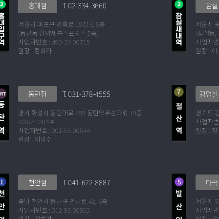
T. 02-334-3660
홍대점
잠실
서울시 마포구 양화로 18길 3, 5층
서울시 송
(동교동 삼양세븐스프링스 5층)
(잠실동,
사업자번호 : 490-22-00715
사업자번호 
원장 : 정희라
원장 : 
T. 031-378-4555
동탄점
광명철
경기 화성시 동탄대로 489 동탄역우성타워 10층
경기도 광
1002~1004호
사업자번호 
사업자번호 : 201-55-00544
원장 : 
원장 : 채의수
T. 041-622-8887
천안점
마곡
충남 천안시 동남구 만남로 42, 6층
서울시 강
사업자번호 : 312-92-09952
사업자번호 
원장 : 김현경
원장 : 