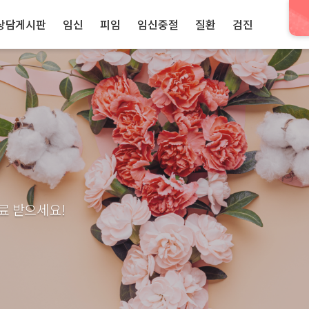
상담게시판
임신
피임
임신중절
질환
검진
료 받으세요!