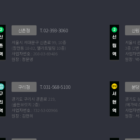
T. 02-393-3060
신촌점
신림
서울시 서대문구 신촌로 99, 10층
서울시 
(창천동 18-82, 엘리트빌딩 10층)
3층 (2
사업자번호 : 208-03-69486
사업자번호 
원장 : 정문영
원장 : 
T. 031-568-5100
구리점
분당
경기도 구리시 경춘로 219,
경기도 성
(골든브릿지 2층)
(메가박스
사업자번호 : 732-53-00966
사업자번호 
원장 : 김현희
원장 : 