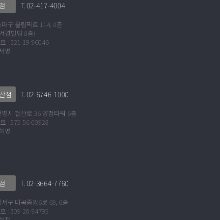
T. 02-417-4004
점
파구 올림픽로 114, 8층
 서경빌딩 8층)
: 221-19-96046
이서영
T. 02-6746-1000
산점
명시 철산로 36 양정타워 6층
: 575-56-00928
정희영
T. 02-3664-7760
점
서구 마곡중앙6로 69, 6층
: 309-20-94795
우희정