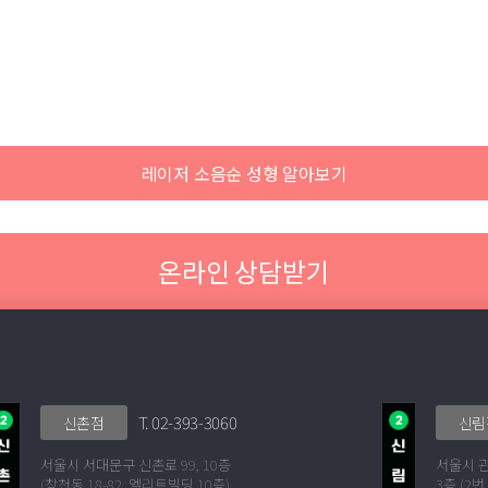
레이저 소음순 성형 알아보기
온라인 상담받기
T. 02-393-3060
신촌점
신림
서울시 서대문구 신촌로 99, 10층
서울시 
(창천동 18-82, 엘리트빌딩 10층)
3층 (2