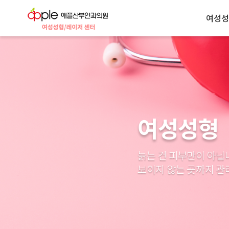
여성성
여성성형
늙는 건 피부만이 아닙
보이지 않는 곳까지 관