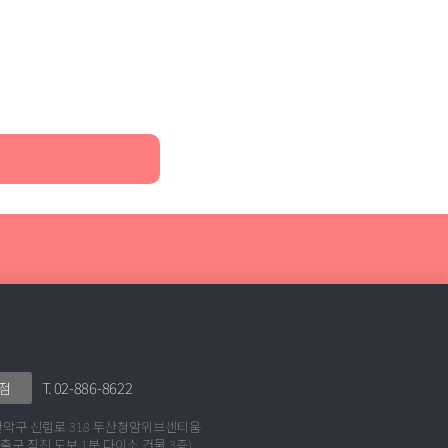
T. 02-886-8622
점
관악구 신림로 318 두산청암위브센티움
번 출구 직진 도보 1분 다이소 건물 3층)