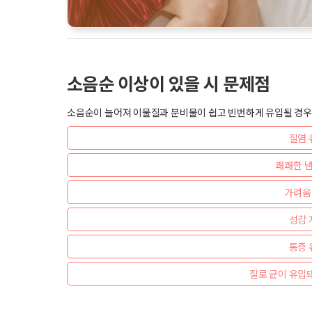
소음순 이상이 있을 시 문제점
소음순이 늘어져 이물질과 분비물이 쉽고 빈번하게 유입될 경우
질염 
쾌쾌한 
가려움
성감 
통증 
질로 균이 유입돼