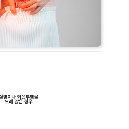
질염이나 외음부염을
오래 앓은 경우