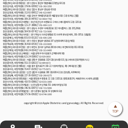
애플산부인과의원 평촌점│경기 안양시 동안구 평촌대로223번길 68 2층
원장:김지훈, 사업자번호:178-06-02958,T:031-382-3350
애플산부인과의원 천안점│충남 천안시 동남구 만남로 42 6층
원장:김현경, 사업자번호:312-92-09952,T:041-622-8887
애플산부인과의원 마곡점│서울 강서구 마곡중앙6로 69 세움빌딩 6층 (1층 킹게임 건물)
원장:우희정, 사업자번호:309-20-94795,T:02-3664-7760
애플산부인과의원 부산서면점│부산 부산진구 서면로 62-1 에이스메디칼타워 12층 1201호
원장:하민정, 사업자번호:121-27-38886,T:051-808-1123
애플산부인과의원 위례점│경기 성남시 수정구 위례광장로 322 아이플렉스 2층 205,206호
원장:정경희, 사업자번호:584-50-00745,T:031-722-5680
애플산부인과의원 하남미사점│경기 하남시 미사강변동로 81 미사역 큐브앤 타워, 306-307호 (망월동)
원장:윤혜진, 사업자번호:831-03-03120,T:031-606-1200
애플산부인과의원 수원점│경기 수원시 팔달구 권광로 197 남현프라자 6층(인계동)
원장:채송화, 사업자번호:364-68-00530,T:031-222-6600
애플산부인과의원 부천점│경기 부천시 원미구 길주로 280 프리머스 부천타워 8층 802-803호
원장:김재령, 사업자번호:842-24-01942,T:032-321-8400
애플산부인과의원 성신여대점│서울 성북구 아리랑로 9 산맥프라자 9층
원장:박보라, 사업자번호:621-24-01869,T:02-929-3693
애플산부인과의원 천호점│서울 강동구 천호대로 1024 2층(성내동 610, 힐스테이트천호역젠트리스)
원장:문지연, 사업자번호:552-15-02823,T:02-489-6672
애플산부인과의원 명동점│서울 중구 을지로2가 199-22 기랑에셋빌딩, 4층 (싸다김밥 건물)
원장:공수민, 사업자번호:764-07-03250,T:02-775-5071
애플산부인과의원 검단점│인천 검단구 이음대로 388 1동 608~611호 (원당동, ABM타워)
원장:권담혜, 사업자번호:227-30-01692,T:032-266-8275
애플산부인과의원 영등포점│서울 영등포구 영중로 12 11층 11001호 (영등포동3가, 에쉐르아이 시네마 쇼핑몰)
원장:이지현, 사업자번호:410-55-00866,T:02-6331-1800
애플산부인과의원 인천구월점│인천 남동구 인하로 501 슈페리어빌딩 3층
원장:박수경, 사업자번호:346-56-00975,T:032-721-5006
애플산부인과의원 광명철산점│경기 광명시 철산로 36 양정타워 6층
원장:정희영, 사업자번호:575-56-00928,T:02-6746-1000
copyright © 2020 Apple Obstetrics and gynecology. All Rights Reserved.
▲
TOP