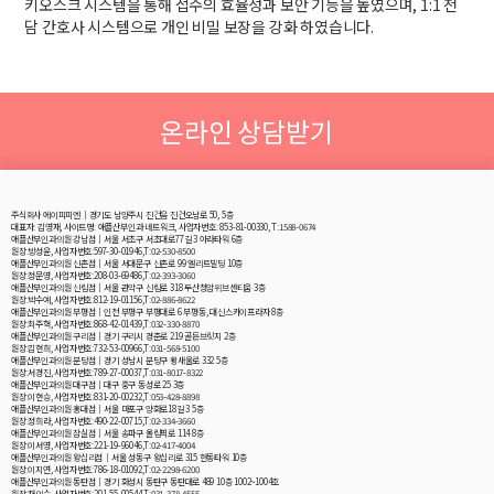
키오스크 시스템을 통해 접수의 효율성과 보안 기능을 높였으며, 1:1 전
담 간호사 시스템으로 개인 비밀 보장을 강화 하였습니다.
온라인 상담받기
주식회사 에이피피엔│경기도 남양주시 진건읍 진건오남로 50, 5층
대표자: 김영재, 사이트명: 애플산부인과 네트워크, 사업자번호: 853-81-00330, T:1588-0674
애플산부인과의원 강남점│서울 서초구 서초대로77길 3 아라타워 6층
원장:방성윤, 사업자번호:597-30-01946,T:02-530-8500
애플산부인과의원 신촌점│서울 서대문구 신촌로 99 엘리트빌딩 10층
원장:정문영, 사업자번호:208-03-69486,T:02-393-3060
애플산부인과의원 신림점│서울 관악구 신림로 318 두산청암위브센티움 3층
원장:박수예, 사업자번호:812-19-01156,T:02-886-8622
애플산부인과의원 부평점│인천 부평구 부평대로 6 부평동, 대신스카이프라자 8층
원장:최주혁, 사업자번호:868-42-01439,T:032-330-8870
애플산부인과의원 구리점│경기 구리시 경춘로 219 골든브릿지 2층
원장:김현희, 사업자번호:732-53-00966,T:031-568-5100
애플산부인과의원 분당점│경기 성남시 분당구 황새울로 332 5층
원장:서경진, 사업자번호:789-27-00037,T:031-8017-8322
애플산부인과의원 대구점│대구 중구 동성로 25 3층
원장:이현승, 사업자번호:831-20-00232,T:053-428-8898
애플산부인과의원 홍대점│서울 마포구 양화로18길 3 5층
원장:정희라, 사업자번호:490-22-00715,T:02-334-3660
애플산부인과의원 잠실점│서울 송파구 올림픽로 114 8층
원장:이서영, 사업자번호:221-19-96046,T:02-417-4004
애플산부인과의원 왕십리점│서울 성동구 왕십리로 315 한동타워 10층
원장:이지연, 사업자번호:786-18-01092,T:02-2298-6200
애플산부인과의원 동탄점│경기 화성시 동탄구 동탄대로 489 10층 1002~1004호
원장:채의수, 사업자번호:201-55-00544,T:031-378-4555