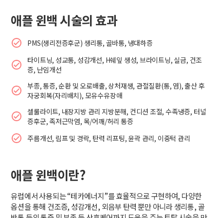
애플 윈백 시술의 효과
PMS(생리전증후군) 생리통, 골바통, 냉대하증
타이트닝, 성교통, 성감개선, H쉐잎 생성, 브라이트닝, 실금, 건조
증, 난임개선
부종, 통증, 순환 및 오로배출, 상처재생, 관절질환(통, 염), 출산 후
자궁회복(자리배치), 모유수유장애
셀룰라이트, 내장지방 관리 지방분해, 컨디션 조절, 수족냉증, 터널
증후군, 족저근막염, 목/어깨/허리 통증
주름개선, 림프 및 경락, 탄력 리프팅, 윤곽 관리, 이중턱 관리
애플 윈백이란?
유럽에서 사용되는 “테카에너지”를 효율적으로 구현하여, 다양한
옵션을 통해 건조증, 성감개선, 외음부 탄력 뿐만 아니라 생리통, 골
반통 등의 통증 및 부종 등 산후케어까지 도움을 주는 토탈 시술을 만