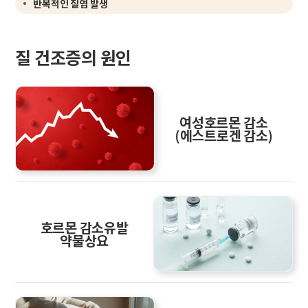
반복적인 질염 발생
질 건조증의 원인
여성호르몬 감소
(에스트로겐 감소)
호르몬 감소유발
약물상요