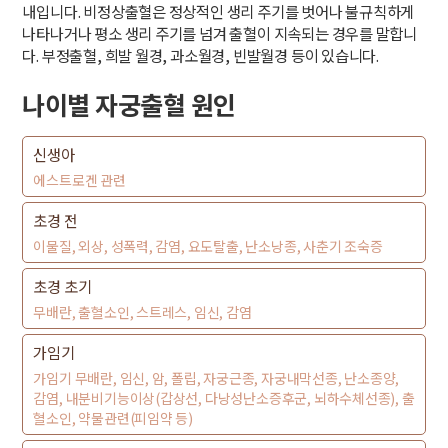
내입니다. 비정상출혈은 정상적인 생리 주기를 벗어나 불규칙하게
나타나거나 평소 생리 주기를 넘겨 출혈이 지속되는 경우를 말합니
다. 부정출혈, 희발 월경, 과소월경, 빈발월경 등이 있습니다.
나이별 자궁출혈 원인
신생아
에스트로겐 관련
초경 전
이물질, 외상, 성폭력, 감염, 요도탈출, 난소낭종, 사춘기 조숙증
초경 초기
무배란, 출혈소인, 스트레스, 임신, 감염
가임기
가임기 무배란, 임신, 암, 폴립, 자궁근종, 자궁내막선종, 난소종양,
감염, 내분비기능이상(갑상선, 다낭성난소증후군, 뇌하수체선종), 출
혈소인, 약물관련(피임약 등)