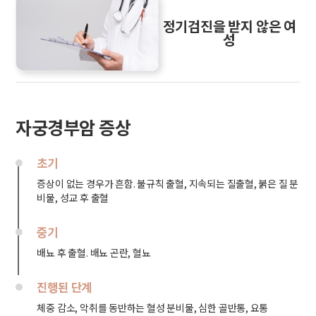
정기검진을 받지 않은 여
성
자궁경부암 증상
초기
증상이 없는 경우가 흔함. 불규칙 출혈, 지속되는 질출혈, 붉은 질 분
비물, 성교 후 출혈
중기
배뇨 후 출혈. 배뇨 곤란, 혈뇨
진행된 단계
체중 감소, 악취를 동반하는 혈성 분비물, 심한 골반통, 요통