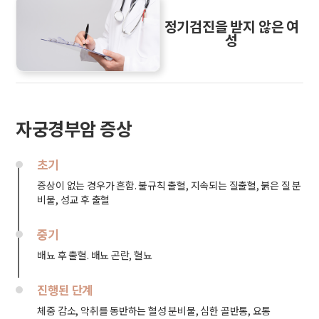
정기검진을 받지 않은 여
성
자궁경부암 증상
초기
증상이 없는 경우가 흔함. 불규칙 출혈, 지속되는 질출혈, 붉은 질 분
비물, 성교 후 출혈
중기
배뇨 후 출혈. 배뇨 곤란, 혈뇨
진행된 단계
체중 감소, 악취를 동반하는 혈성 분비물, 심한 골반통, 요통