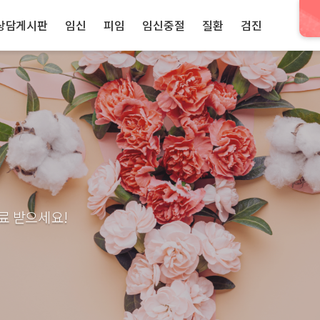
상담게시판
임신
피임
임신중절
질환
검진
료 받으세요!