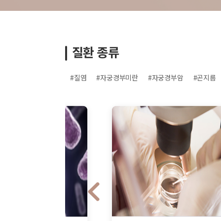
질환 종류
#질염
#자궁경부미란
#자궁경부암
#곤지름