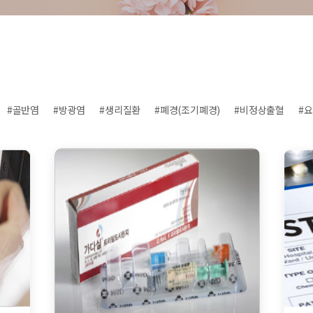
#골반염
#방광염
#생리질환
#폐경(조기폐경)
#비정상출혈
#