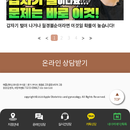
갑자기 털이 나거나 월경불순이라면 이것일 확률이 높습니다!
1
2
3
4
온라인 상담받기
애플산부인과의원 구리점│경기 구리시 경춘로 219 골든브릿지 2층
원장:김현희, 사업자번호:732-53-00966,T:031-568-5100
▲
copyright © 2020 Apple Obstetrics and gynecology. All Rights Reserved.
TOP
카톡상담
네이버 예약/톡톡
실시간상담
지점안내
온라인상담