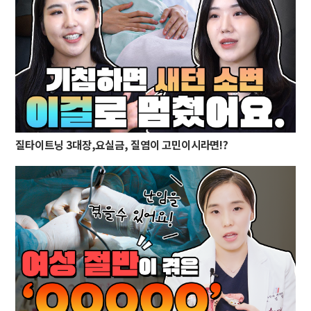
질타이트닝 3대장,요실금, 질염이 고민이시라면!?