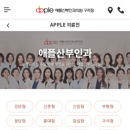
APPLE 의료진
애플산부인과
고객님의 만족을 위해 최선을 다하는 애플산부인과입니다.
강남점
신촌점
신림점
부평점
분당점
홍대점
잠실점
구리점