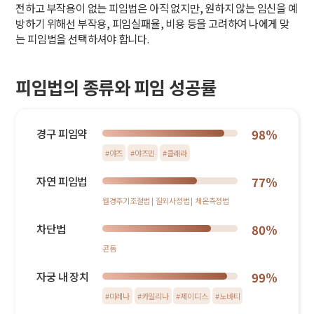
전하고 부작용이 없는 피임법은 아직 없지만, 원하지 않는 임신을 예
방하기 위해선 부작용, 피임실패율, 비용 등을 고려하여 나에게 맞
는 피임법을 선택하셔야 합니다.
피임법의 종류와 피임 성공률
경구 피임약
98%
#야즈
#야즈민
#클래라
자연 피임법
77%
월경주기조절법 |
질외사정법 |
체온측정법
차단법
80%
콘돔
자궁 내 장치
99%
#미레나
#카일리나
#제이디스
#노바티