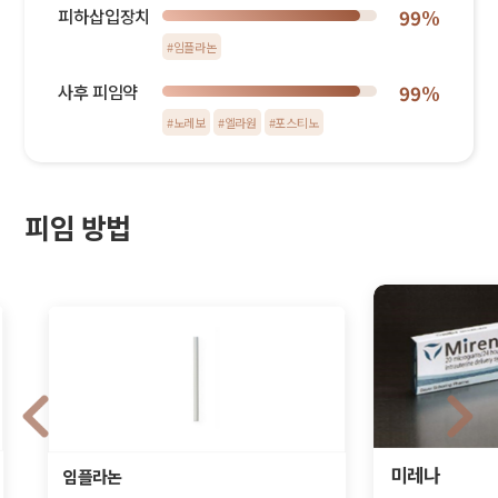
피하삽입장치
99%
#임플라논
사후 피임약
99%
#노레보
#엘라원
#포스티노
피임 방법
미레나