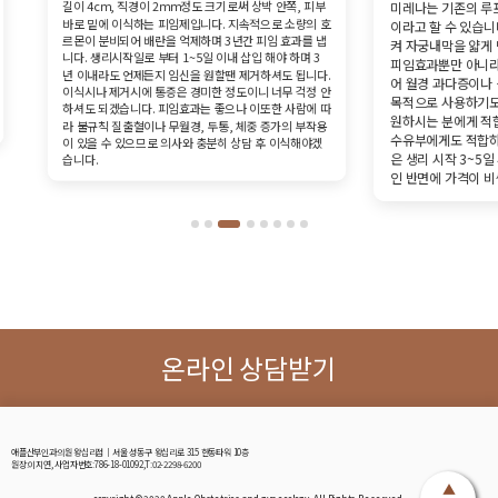
써 상박 안쪽, 피부
미레나는 기존의 루프와 호르몬제의 장점을 합친 피임법
속적으로 소량의 호
이라고 할 수 있습니다. 매일 일정량의 호르몬을 분비시
간 피임 효과를 냅
켜 자궁내막을 얇게 만들어 수정란이 착상하는 것을 막는
삽입 해야 하며 3
피임효과뿐만 아니라 생리양이 줄어들고 생리 기간도 줄
제거하셔도 됩니다.
어 월경 과다증이나 생리통이 심한 여성의 경우에는 치료
이니 너무 걱정 안
목적으로 사용하기도 합니다. 장기간 (5년 효과) 피임을
 이또한 사람에 따
원하시는 분에게 적합하며 에스트로겐을 함유하지 않아
체중 증가의 부작용
수유부에게도 적합하고 제거는 언제든지 가능하며 시술
상담 후 이식해야겠
은 생리 시작 3~5일 후가 가장 적합합니다. 높은 성공률
인 반면에 가격이 비싼 단점이 있습니다.
온라인 상담받기
애플산부인과의원 왕십리점│서울 성동구 왕십리로 315 한동타워 10층
원장:이지연, 사업자번호:786-18-01092,T:02-2298-6200
▲