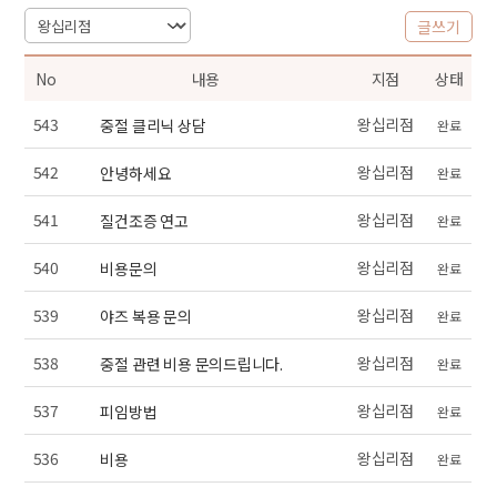
글쓰기
No
내용
지점
상태
543
왕십리점
중절 클리닉 상담
완료
542
왕십리점
안녕하세요
완료
541
왕십리점
질건조증 연고
완료
540
왕십리점
비용문의
완료
539
왕십리점
야즈 복용 문의
완료
538
왕십리점
중절 관련 비용 문의드립니다.
완료
537
왕십리점
피임방법
완료
536
왕십리점
비용
완료