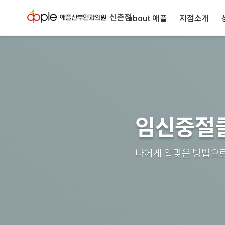
신촌점
about 애플
지점소개
임신중절
나에게 알맞은 방법으