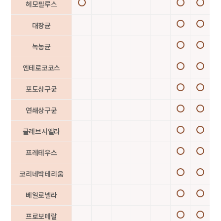
헤모필루스
대장균
녹농균
엔테로코코스
포도상구균
연쇄상구균
클레브시엘라
프레테우스
코리네박테리움
베일로넬라
프로보테랄