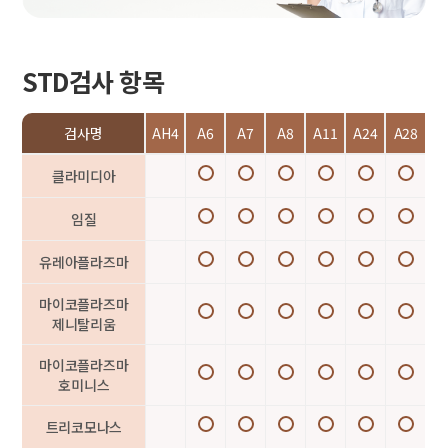
STD검사 항목
검사명
AH4
A6
A7
A8
A11
A24
A28
클라미디아
임질
유레아플라즈마
마이코플라즈마
제니탈리움
마이코플라즈마
호미니스
트리코모나스