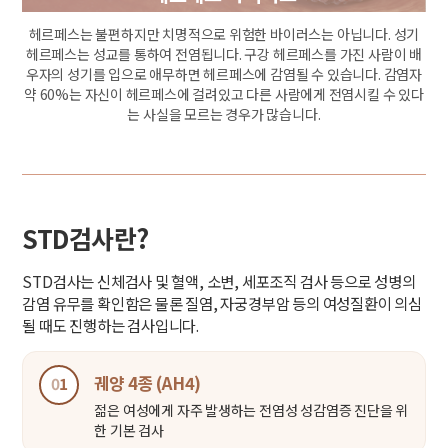
도로
헤르페스는 불편하지만 치명적으로 위험한 바이러스는 아닙니다. 성기
있습
헤르페스는 성교를 통하여 전염됩니다. 구강 헤르페스를 가진 사람이 배
50
저히
우자의 성기를 입으로 애무하면 헤르페스에 감염될 수 있습니다. 감염자
두
 자주
약 60%는 자신이 헤르페스에 걸려있고 다른 사람에게 전염시킬 수 있다
중
좋습
는 사실을 모르는 경우가 많습니다.
주의
STD검사란?
STD검사는 신체검사 및 혈액, 소변, 세포조직 검사 등으로 성병의
감염 유무를 확인함은 물론 질염, 자궁경부암 등의 여성질환이 의심
될 때도 진행하는 검사입니다.
궤양 4종 (AH4)
0
1
젊은 여성에게 자주 발생하는 전염성 성감염증 진단을 위
한 기본 검사