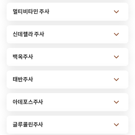
멀티비타민 주사
신데렐라 주사
백옥주사
태반주사
아데포스주사
글루콜린주사