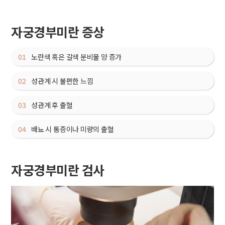
자궁경부미란 증상
01
노란색 혹은 갈색 분비물 양 증가
02
성관계 시 불편한 느낌
03
성관계 후 출혈
04
배뇨 시 통증이나 미량의 출혈
자궁경부미란 검사