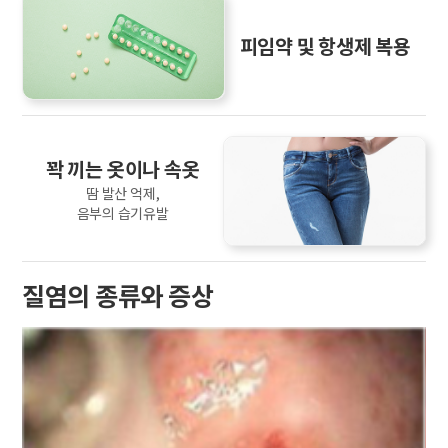
피임약 및 항생제 복용
꽉 끼는 옷이나 속옷
땀 발산 억제,
음부의 습기유발
질염의 종류와 증상