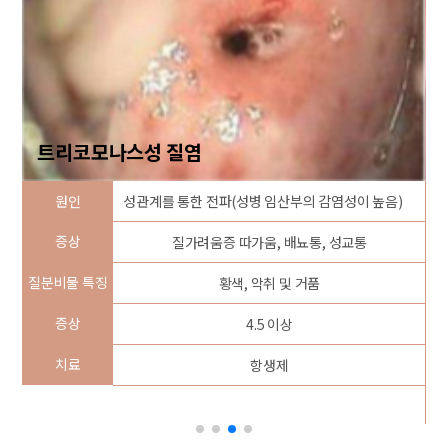
트리코모나스성 질염
생)
원인
성관계를 통한 전파(성병 임산부의 감염성이 높음)
증상
질가려움증 따가움, 배뇨통, 성교통
질분비물 특징
황색, 악취 및 거품
질
증상
4.5 이상
치료
항생제