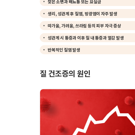
잦은 소변과 배뇨통 또는 요실금
생리, 성관계 후 질염, 방광염이 자주 발생
따가움, 가려움, 쓰라림 등의 피부 자극 증상
성관계 시 통증과 이후 질 내 통증과 열감 발생
반복적인 질염 발생
질 건조증의 원인