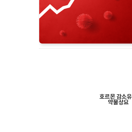
호르몬 감소
약물상요