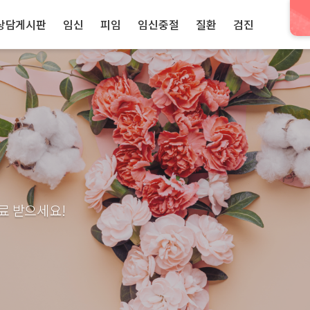
상담게시판
임신
피임
임신중절
질환
검진
료 받으세요!