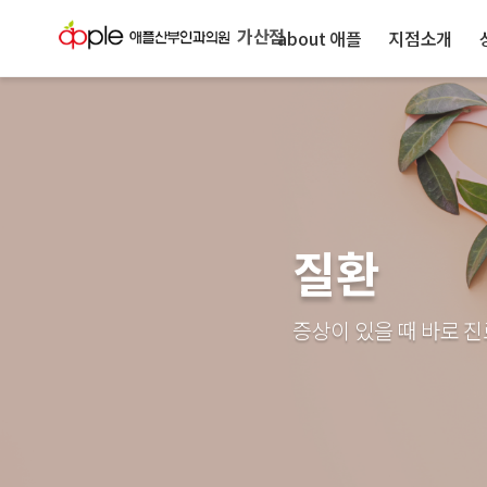
가산점
about 애플
지점소개
질환
증상이 있을 때 바로 진