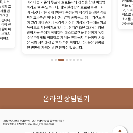
카일리나
쪽, 피부
미레나는 기존의 루프와 호르몬제의 장점을 합친 피임법
하는 원
소량의 호
이라고 할 수 있습니다. 매일 일정량의 호르몬을 분비시
고, 최저
효과를 냅
켜 자궁내막을 얇게 만들어 수정란이 착상하는 것을 막는
적으로 
하며 3
피임효과뿐만 아니라 생리양이 줄어들고 생리 기간도 줄
효과를 
 됩니다.
어 월경 과다증이나 생리통이 심한 여성의 경우에는 치료
가능하며
 걱정 안
목적으로 사용하기도 합니다. 장기간 (5년 효과) 피임을
사람에 따
원하시는 분에게 적합하며 에스트로겐을 함유하지 않아
의 부작용
수유부에게도 적합하고 제거는 언제든지 가능하며 시술
식해야겠
은 생리 시작 3~5일 후가 가장 적합합니다. 높은 성공률
인 반면에 가격이 비싼 단점이 있습니다.
온라인 상담받기
애플산부인과의원 광명철산점│경기 광명시 철산로 36 양정타워 6층
원장:정희영, 사업자번호:575-56-00928,T:02-6746-1000
▲