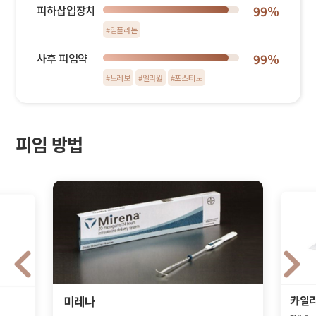
피하삽입장치
99%
#임플라논
사후 피임약
99%
#노레보
#엘라원
#포스티노
피임 방법
카일
미레나