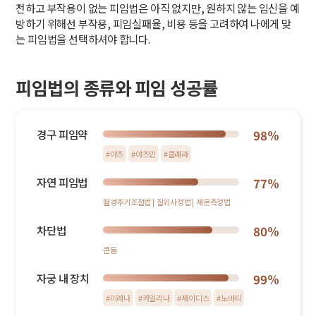
전하고 부작용이 없는 피임법은 아직 없지만, 원하지 않는 임신을 예
방하기 위해선 부작용, 피임실패율, 비용 등을 고려하여 나에게 맞
는 피임법을 선택하셔야 합니다.
피임법의 종류와 피임 성공률
경구 피임약
98%
#야즈
#야즈민
#클래라
자연 피임법
77%
월경주기조절법 |
질외사정법 |
체온측정법
차단법
80%
콘돔
자궁 내 장치
99%
#미레나
#카일리나
#제이디스
#노바티