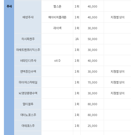
주사
멜스몬
1회
40,000
태반주사
제이비피플라몬
1회
40,000
지점별 상이
라이넥
1회
30,000
히시파겐주
2A
50,000
아세트펜프리믹스주
1회
30,000
비타민디주사
vit D
1회
40,000
면역증진수액
1회
30,000
지점별 상이
마이어스칵테일
1회
70,000
지점별 상이
뇌영양총명수액
1회
30,000
지점별 상이
멀티블루
1회
80,000
아미노포스주
1회
80,000
아데포스주
1회
25,000