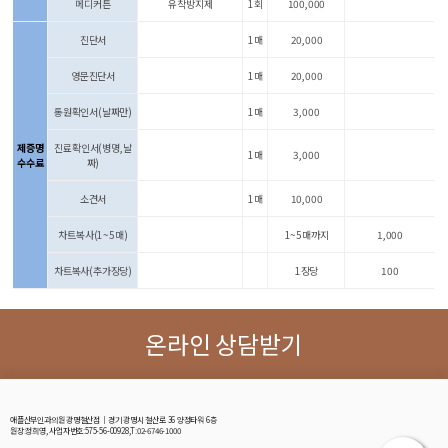
메디커튼
유착방지제
1회
100,000
진단서
1매
20,000
영문진단서
1매
20,000
통원확인서(날짜만)
1매
3,000
제증명
진료확인서(병명,날
1매
3,000
수수료
짜)
소견서
1매
10,000
차트복사(1~5매)
1~5매까지
1,000
차트복사(추가장당)
1장당
100
온라인 상담받기
애플산부인과의원 광명철산점│경기 광명시 철산로 36 양정타워 6층
원장:정희영, 사업자번호:575-56-00928,T:02-6746-1000