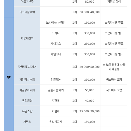
아르기닌주
1회
80,000
지점별 상이
마그네슘수액
1회
30,000~40,000
노바티/실버라인
1회
150,000
초음파비용 별도
미레나
1회
350,000
초음파비용 별도
자궁내장치
제이디스
1회
250,000
초음파비용 별도
카일리나
1회
350,000
초음파비용 별도
실 노출 유무에 따라
자궁내장치 제거
1회
20,000~50,000
가격결정
처치
피임장치 삽입
임플라논
1회
360,000
국소마취 포함
피임장치 제거
임플라논 제거
1회
50,000
국소마취 포함
듀얼튤립
지혈제
1회
40,000
듀얼스탑
지혈제
1회
25,000~30,000
가딕스
유착방지제
1회
150,000