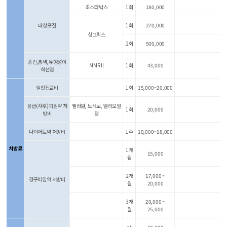
조스타박스
1회
180,000
대상포진
1회
270,000
싱그릭스
2회
500,000
풍진,홍역,유행성이
MMR II
1회
43,000
하선염
일반진료비
1회
15,000~20,000
응급(사후)피임약 처
엘라원, 노레보, 엘리오일
1회
20,000
방비
정
다이어트약 처방비
1주
10,000~18,000
처방료
1개
15,000
월
2개
17,000 ~
경구피임약 처방비
월
20,000
3개
20,000 ~
월
25,000