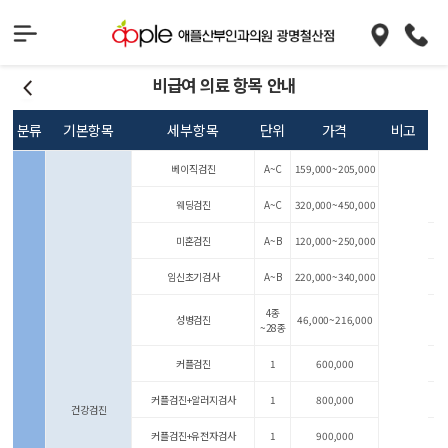
비급여 의료 항목 안내
분류
기본항목
세부항목
단위
가격
비고
베이직검진
A~C
159,000~205,000
웨딩검진
A~C
320,000~450,000
미혼검진
A~B
120,000~250,000
임신초기검사
A~B
220,000~340,000
4종
성병검진
46,000~216,000
~28종
커플검진
1
600,000
커플검진+알러지검사
1
800,000
건강검진
커플검진+유전자검사
1
900,000