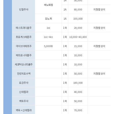
1A
50,000
베노훼럼
빈혈주사
2A
80,000
지점별 상이
모노퍼
1A
100,000
에스트라디올주
1cc
1회
20,000
지점별 상이
프로게스테론주
1cc~4cc
1회
10,000~40,000
아이브이에프주
5,000IU
1회
15,000
지점별 상이
메트로니다졸주
1회
10,000
세포탁심나트륨주
1회
10,000
만성피로수액
1회
50,000
지점별 상이
로감주사
1회
180,000
신데렐라
1회
40,000
백옥주사
1회
50,000
백옥 + 신데렐라
1회
70,000