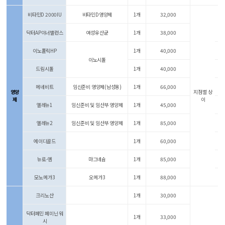
비타민D 2000IU
비타민D영양제
1개
32,000
닥터AP이너밸런스
여성유산균
1개
38,000
이노폴릭HP
1개
40,000
이노시톨
드림시톨
1개
40,000
메네비트
임신준비 영양제(남성용)
1개
66,000
영양
지점별 상
제
이
엘레뉴1
임신준비 및 임산부 영양제
1개
45,000
엘레뉴2
임신준비 및 임산부 영양제
1개
85,000
에이디골드
1개
60,000
뉴로-엠
마그네슘
1개
85,000
모노메가3
오메가3
1개
88,000
크리노산
1개
30,000
닥터페민 페미닌 워
1개
33,000
시