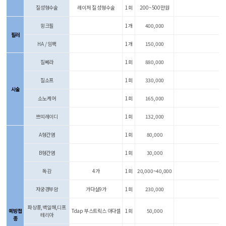
질성형수술
레이저 질 성형수술
1회
200~500만원
윙크필
1개
400,000
필러
HA / 임팩
1개
150,000
질쎄라
1회
880,000
질소프
1회
330,000
시술
소노케어
1회
165,000
쁘띠레이디
1회
132,000
A형간염
1회
80,000
B형간염
1회
30,000
독감
4가
1회
20,000~40,000
자궁경부암
가다실9가
1회
230,000
파상풍,백일해,디프
예방접
Tdap 부스트릭스 아다셀
1회
50,000
테리아
종