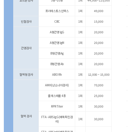
호르몬 검사
3종~10종
1회
44,000~125,000
프리테스토스인덱스
1회
49,000
빈혈검사
CBC
1회
15,000
A형간영 lgG
1회
20,000
A형간염 lgM
1회
20,000
간염검사
B형간염 Ag
1회
20,000
B형간염 Ab
1회
20,000
혈액형 검사
ABO Rh
1회
12,000 ~ 15,000
AMH(난소나이검사)
1회
70,000
콜레스테롤 4종
1회
25,000
RPR Titer
1회
30,000
혈액 검사
FTA - ABS lgG(매독확진검
1회
30,000
사)
FTA - ABS lgM(매독확진검