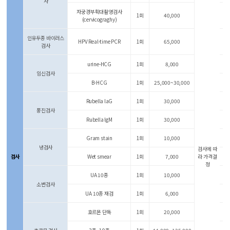
사
자궁경부확대촬영검사
1회
40,000
(cervicograghy)
인유두종 바이러스
HPV Real-time PCR
1회
65,000
검사
urine-HCG
1회
8,000
임신검사
B-HCG
1회
25,000~30,000
Rubella laG
1회
30,000
풍진검사
Rubella lgM
1회
30,000
Gram stain
1회
10,000
냉검사
검사에 따
검사
Wet smear
1회
7,000
라 가격결
정
UA 10종
1회
10,000
소변검사
UA 10종 재검
1회
6,000
호르몬 단독
1회
20,000