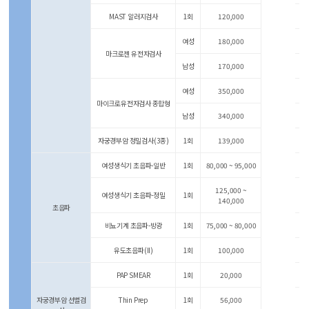
MAST 알러지검사
1회
120,000
여성
180,000
마크로젠 유전자검사
남성
170,000
여성
350,000
마이크로유전자검사 종합형
남성
340,000
자궁경부암 정밀검사(3종)
1회
139,000
여성생식기 초음파-일반
1회
80,000 ~ 95,000
125,000 ~
여성생식기 초음파-정밀
1회
140,000
초음파
비뇨기계 초음파-방광
1회
75,000 ~ 80,000
유도초음파(II)
1회
100,000
PAP SMEAR
1회
20,000
자궁경부암 선별검
Thin Prep
1회
56,000