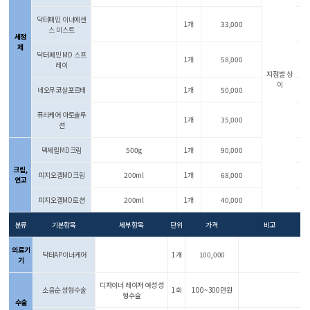
닥터페민 이너에센
1개
33,000
스 미스트
세정
제
닥터페민 MD 스프
1개
58,000
레이
지점별 상
이
네오무코살포르테
1개
50,000
퓨리케어 아토솔루
1개
35,000
션
덱세릴MD크림
500g
1개
90,000
크림,
피지오겔MD크림
200ml
1개
68,000
연고
피지오겔MD로션
200ml
1개
40,000
분류
기본항목
세부항목
단위
가격
비고
의료기
닥터AP이너케어
1개
100,000
기
디자이너 레이저 여성 성
소음순 성형수술
1회
100~300만원
형수술
수술