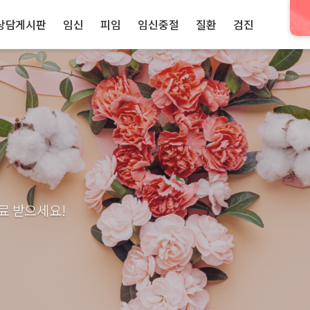
상담게시판
임신
피임
임신중절
질환
검진
료 받으세요!