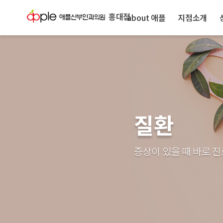
홍대점
about 애플
지점소개
질환
증상이 있을 때 바로 진