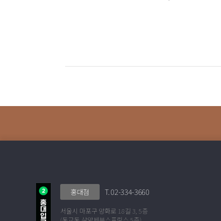
T. 02-334-3660
홍대점
서울시 마포구 양화로 18길 3, 5층
(동교동 삼양세븐스프링스 5층)