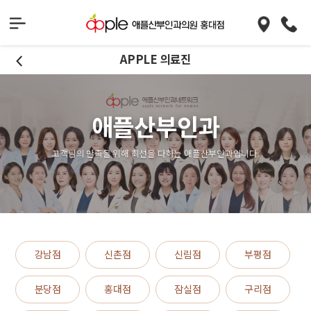
APPLE 의료진
애플산부인과
고객님의 만족을 위해 최선을 다하는 애플산부인과입니다.
강남점
신촌점
신림점
부평점
분당점
홍대점
잠실점
구리점