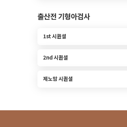
출산전 기형아검사
1st 시퀀셜
2nd 시퀀셜
제노맘 시퀀셜