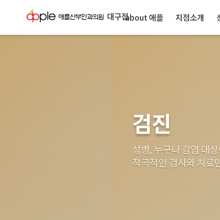
대구점
about 애플
지점소개
검진
성병, 누구나 감염 대상
적극적인 검사와 치료만