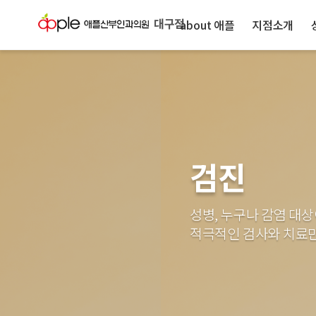
대구점
about 애플
지점소개
검진
성병, 누구나 감염 대상
적극적인 검사와 치료만