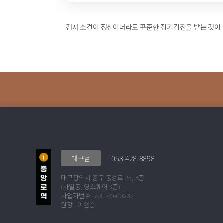
검사 소견이 정상이더라도 꾸준한 정기검진을 받는 것이 
T. 053-428-8898
대구점
대구광역시 중구 동성로 25, 3층
(사일동, 영스퀘어 3층)
사업자번호 : 831-20-00232
원장 : 이현승