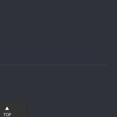
▲
TOP