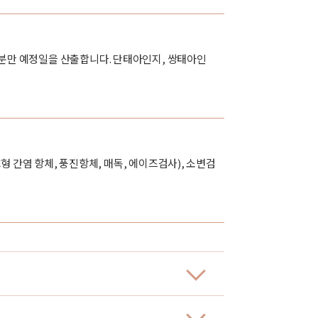
 분만 예정일을 산출합니다. 단태아인지, 쌍태아인
 C형 간염 항체, 풍진항체, 매독, 에이즈검사), 소변검