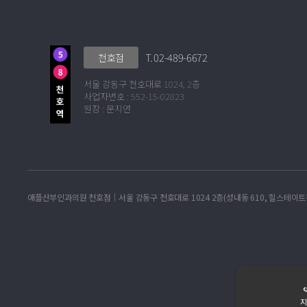
T. 02-489-6672
천호점
서울 강동구 천호대로 1024, 2층
사업자번호 : 552-15-02823
원장 : 문지연
애플산부인과의원 천호점│서울 강동구 천호대로 1024 2층(성내동 610, 힐스테이트천호역젠
지