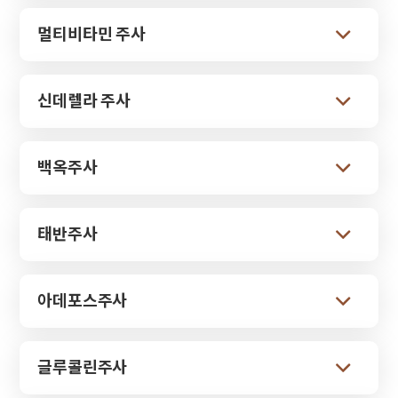
멀티비타민 주사
신데렐라 주사
백옥주사
태반주사
아데포스주사
글루콜린주사