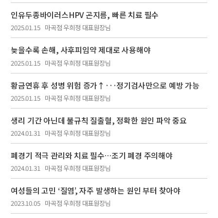
인유두종바이러스HPV 곤지름, 빠른 치료 필수
2025.01.15
마곡점 우희정 대표원장님
늦을수록 손해, 사후피임약 제대로 사용해야
2025.01.15
마곡점 우희정 대표원장님
황금연휴 후 성병 위험 증가↑···정기검사만으로 예방 가능
2025.01.15
마곡점 우희정 대표원장님
생리 기간 아닌데 불규칙 질출혈, 정확한 원인 파악 중요
2024.01.31
마곡점 우희정 대표원장님
폐경기 적극 관리와 치료 필수…조기 폐경 주의해야
2024.01.31
마곡점 우희정 대표원장님
여성들의 고민 ‘질염’, 자주 발생하는 원인 부터 찾아야
2023.10.05
마곡점 우희정 대표원장님