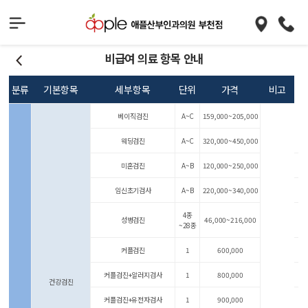
비급여 의료 항목 안내
분류
기본항목
세부항목
단위
가격
비고
베이직검진
A~C
159,000~205,000
웨딩검진
A~C
320,000~450,000
미혼검진
A~B
120,000~250,000
임신초기검사
A~B
220,000~340,000
4종
성병검진
46,000~216,000
~28종
커플검진
1
600,000
커플검진+알러지검사
1
800,000
건강검진
커플검진+유전자검사
1
900,000