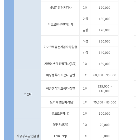
MAST 알러지검사
1회
120,000
여성
180,000
마크로젠 유전자검사
남성
170,000
여성
350,000
마이크로유전자검사 종합형
남성
340,000
자궁경부암 정밀검사(3종)
1회
139,000
여성생식기 초음파-일반
1회
80,000 ~ 95,000
125,000 ~
여성생식기 초음파-정밀
1회
140,000
초음파
비뇨기계 초음파-방광
1회
75,000 ~ 80,000
유도초음파(II)
1회
100,000
PAP SMEAR
1회
20,000
자궁경부암 선별검
Thin Prep
1회
56,000