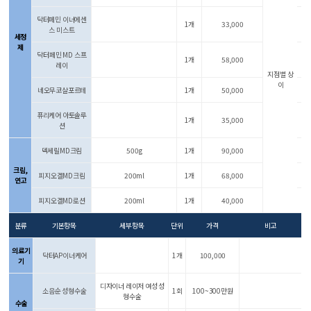
닥터페민 이너에센
1개
33,000
스 미스트
세정
제
닥터페민 MD 스프
1개
58,000
레이
지점별 상
이
네오무코살포르테
1개
50,000
퓨리케어 아토솔루
1개
35,000
션
덱세릴MD크림
500g
1개
90,000
크림,
피지오겔MD크림
200ml
1개
68,000
연고
피지오겔MD로션
200ml
1개
40,000
분류
기본항목
세부항목
단위
가격
비고
의료기
닥터AP이너케어
1개
100,000
기
디자이너 레이저 여성 성
소음순 성형수술
1회
100~300만원
형수술
수술