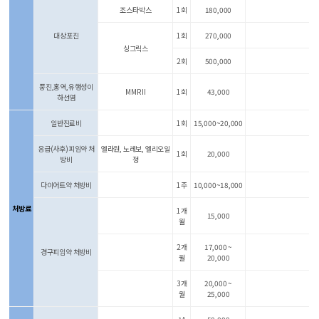
조스타박스
1회
180,000
대상포진
1회
270,000
싱그릭스
2회
500,000
풍진,홍역,유행성이
MMR II
1회
43,000
하선염
일반진료비
1회
15,000~20,000
응급(사후)피임약 처
엘라원, 노레보, 엘리오일
1회
20,000
방비
정
다이어트약 처방비
1주
10,000~18,000
처방료
1개
15,000
월
2개
17,000 ~
경구피임약 처방비
월
20,000
3개
20,000 ~
월
25,000