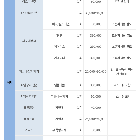
아르기닌주
1회
80,000
지점별 상이
마그네슘수액
1회
30,000~40,000
노바티/실버라인
1회
150,000
초음파비용 별도
미레나
1회
350,000
초음파비용 별도
자궁내장치
제이디스
1회
250,000
초음파비용 별도
카일리나
1회
350,000
초음파비용 별도
실 노출 유무에 따라
자궁내장치 제거
1회
20,000~50,000
가격결정
처치
피임장치 삽입
임플라논
1회
360,000
국소마취 포함
피임장치 제거
임플라논 제거
1회
50,000
국소마취 포함
듀얼튤립
지혈제
1회
40,000
듀얼스탑
지혈제
1회
25,000~30,000
가딕스
유착방지제
1회
150,000