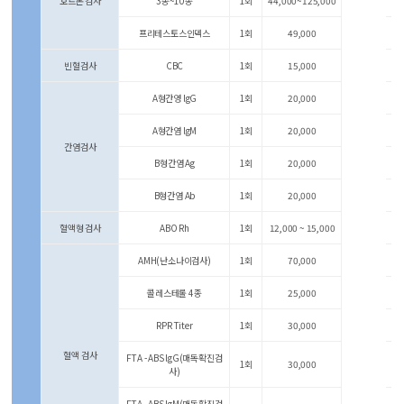
호르몬 검사
3종~10종
1회
44,000~125,000
프리테스토스인덱스
1회
49,000
빈혈검사
CBC
1회
15,000
A형간영 lgG
1회
20,000
A형간염 lgM
1회
20,000
간염검사
B형간염 Ag
1회
20,000
B형간염 Ab
1회
20,000
혈액형 검사
ABO Rh
1회
12,000 ~ 15,000
AMH(난소나이검사)
1회
70,000
콜레스테롤 4종
1회
25,000
RPR Titer
1회
30,000
혈액 검사
FTA - ABS lgG(매독확진검
1회
30,000
사)
FTA - ABS lgM(매독확진검