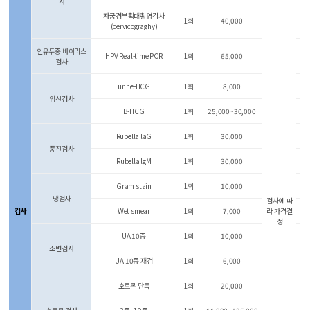
사
자궁경부확대촬영검사
1회
40,000
(cervicograghy)
인유두종 바이러스
HPV Real-time PCR
1회
65,000
검사
urine-HCG
1회
8,000
임신검사
B-HCG
1회
25,000~30,000
Rubella laG
1회
30,000
풍진검사
Rubella lgM
1회
30,000
Gram stain
1회
10,000
냉검사
검사에 따
검사
Wet smear
1회
7,000
라 가격결
정
UA 10종
1회
10,000
소변검사
UA 10종 재검
1회
6,000
호르몬 단독
1회
20,000