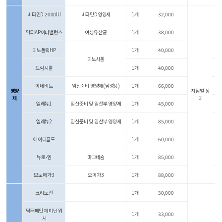
비타민D 2000IU
비타민D영양제
1개
32,000
닥터AP이너밸런스
여성유산균
1개
38,000
이노폴릭HP
1개
40,000
이노시톨
드림시톨
1개
40,000
메네비트
임신준비 영양제(남성용)
1개
66,000
영양
지점별 상
제
이
엘레뉴1
임신준비 및 임산부 영양제
1개
45,000
엘레뉴2
임신준비 및 임산부 영양제
1개
85,000
에이디골드
1개
60,000
뉴로-엠
마그네슘
1개
85,000
모노메가3
오메가3
1개
88,000
크리노산
1개
30,000
닥터페민 페미닌 워
1개
33,000
시