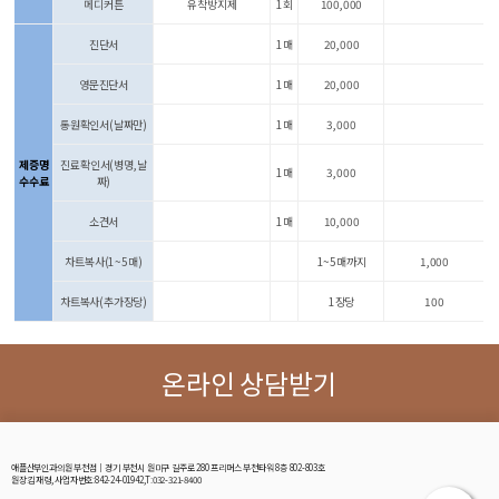
메디커튼
유착방지제
1회
100,000
진단서
1매
20,000
영문진단서
1매
20,000
통원확인서(날짜만)
1매
3,000
제증명
진료확인서(병명,날
1매
3,000
수수료
짜)
소견서
1매
10,000
차트복사(1~5매)
1~5매까지
1,000
차트복사(추가장당)
1장당
100
온라인 상담받기
애플산부인과의원 부천점│경기 부천시 원미구 길주로 280 프리머스 부천타워 8층 802-803호
원장:김재령, 사업자번호:842-24-01942,T:032-321-8400