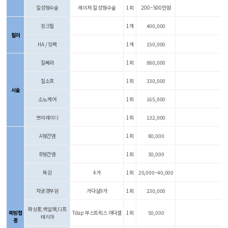
질성형수술
레이저 질 성형수술
1회
200~500만원
윙크필
1개
400,000
필러
HA / 임팩
1개
150,000
질쎄라
1회
880,000
질소프
1회
330,000
시술
소노케어
1회
165,000
쁘띠레이디
1회
132,000
A형간염
1회
80,000
B형간염
1회
30,000
독감
4가
1회
20,000~40,000
자궁경부암
가다실9가
1회
230,000
파상풍,백일해,디프
예방접
Tdap 부스트릭스 아다셀
1회
50,000
테리아
종