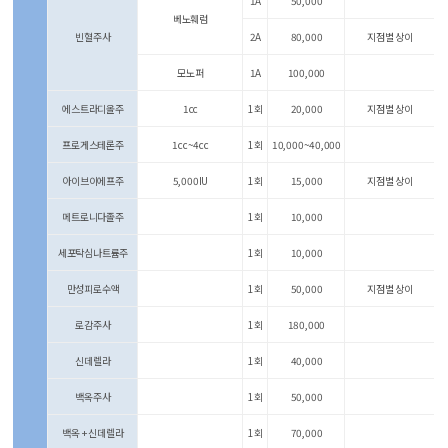
1A
50,000
베노훼럼
빈혈주사
2A
80,000
지점별 상이
모노퍼
1A
100,000
에스트라디올주
1cc
1회
20,000
지점별 상이
프로게스테론주
1cc~4cc
1회
10,000~40,000
아이브이에프주
5,000IU
1회
15,000
지점별 상이
메트로니다졸주
1회
10,000
세포탁심나트륨주
1회
10,000
만성피로수액
1회
50,000
지점별 상이
로감주사
1회
180,000
신데렐라
1회
40,000
백옥주사
1회
50,000
백옥 + 신데렐라
1회
70,000