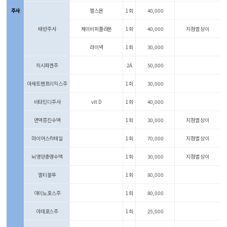
주사
멜스몬
1회
40,000
태반주사
제이비피플라몬
1회
40,000
지점별 상이
라이넥
1회
30,000
히시파겐주
2A
50,000
아세트펜프리믹스주
1회
30,000
비타민디주사
vit D
1회
40,000
면역증진수액
1회
30,000
지점별 상이
마이어스칵테일
1회
70,000
지점별 상이
뇌영양총명수액
1회
30,000
지점별 상이
멀티블루
1회
80,000
아미노포스주
1회
80,000
아데포스주
1회
25,000